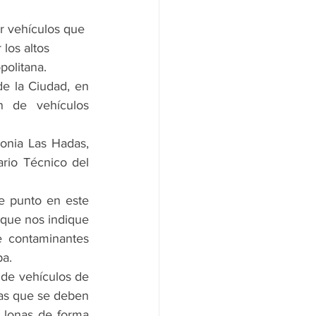
r vehículos que 
los altos 
politana.
de la Ciudad, en 
n de vehículos 
lonia Las Hadas, 
io Técnico del 
e punto en este 
 que nos indique 
 contaminantes 
pa.
 de vehículos de 
s que se deben 
 lonas de forma 