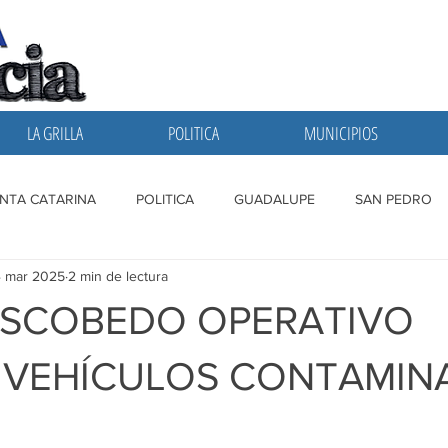
LA GRILLA
POLITICA
MUNICIPIOS
NTA CATARINA
POLITICA
GUADALUPE
SAN PEDRO
4 mar 2025
2 min de lectura
A GRILLA
SAN NICOLAS
ESCOBEDO
MONTERREY
ESCOBEDO OPERATIVO
 VEHÍCULOS CONTAMIN