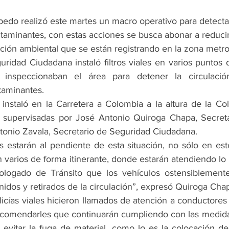
bedo realizó este martes un macro operativo para detecta
taminantes, con estas acciones se busca abonar a reducir 
ción ambiental que se están registrando en la zona metro
ridad Ciudadana instaló filtros viales en varios puntos 
s inspeccionaban el área para detener la circulació
taminantes.
 instaló en la Carretera a Colombia a la altura de la Co
 supervisadas por José Antonio Quiroga Chapa, Secretar
onio Zavala, Secretario de Seguridad Ciudadana.
 estarán al pendiente de esta situación, no sólo en est
 varios de forma itinerante, donde estarán atendiendo lo
ogado de Tránsito que los vehículos ostensiblemente
idos y retirados de la circulación”, expresó Quiroga Cha
licías viales hicieron llamados de atención a conductores
ecomendarles que continuarán cumpliendo con las medida
evitar la fuga de material, como lo es la colocación de