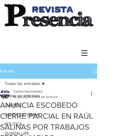
Entrada
Todas las entradas
Carlos Hernandez
Todas las entradas
16 jul 2025
1 min de lectura
ANUNCIA ESCOBEDO
JUAREZ
CIERRE PARCIAL EN RAÚL
SANTA CATARINA
POLITICA
SALINAS POR TRABAJOS
GUADALUPE