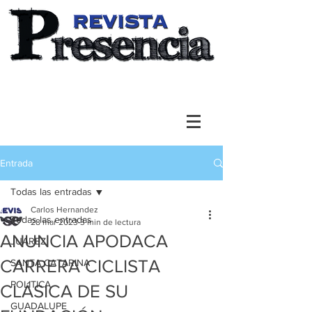
Entrada
Todas las entradas
Carlos Hernandez
Todas las entradas
28 mar 2023
3 min de lectura
ANUNCIA APODACA
JUAREZ
CARRERA CICLISTA
SANTA CATARINA
POLITICA
CLÁSICA DE SU
GUADALUPE