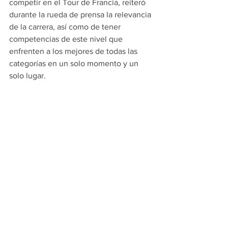
competir en el Tour de Francia, reiteró 
durante la rueda de prensa la relevancia 
de la carrera, así como de tener 
competencias de este nivel que 
enfrenten a los mejores de todas las 
categorías en un solo momento y un 
solo lugar.
“Es muy interesante tener esta clásica 
de Apodaca, porque es tener un 
trampolín para que los ciclistas 
nacionales y estatales, encuentren un 
estado de forma física y mental 
bastante bueno, creo que aquí te das 
cuenta si estás bien físicamente y 
mejorar en un futuro. Este evento se 
hace especialmente para juveniles 
porque son el futuro del ciclismo 