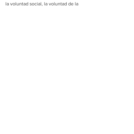
la voluntad social, la voluntad de la 
población, estos son los procesos 
democráticos y tenemos que 
respetarlos”, afirmó el aspirante del PRI, 
PAN y PRD.
A sus simpatizantes refrendó que no los 
defraudará y que tiene un doble 
compromiso por recibir la tercera 
oportunidad de trabajar por la ciudad y 
ofreció hacer las cosas mejor que en 
sus dos administraciones anteriores.
PRINCIPALES
MONTERREY