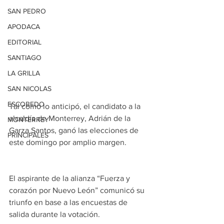
SAN PEDRO
APODACA
EDITORIAL
SANTIAGO
LA GRILLA
SAN NICOLAS
ESCOBEDO
Tal como lo anticipó, el candidato a la 
alcaldía de Monterrey, Adrián de la 
MONTERREY
Garza Santos, ganó las elecciones de 
PRINCIPALES
este domingo por amplio margen.
El aspirante de la alianza “Fuerza y 
corazón por Nuevo León” comunicó su 
triunfo en base a las encuestas de 
salida durante la votación.