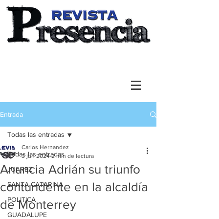
Entrada
Todas las entradas
Carlos Hernandez
Todas las entradas
3 jun 2024
2 min de lectura
Anuncia Adrián su triunfo
JUAREZ
contundente en la alcaldía
SANTA CATARINA
POLITICA
de Monterrey
GUADALUPE