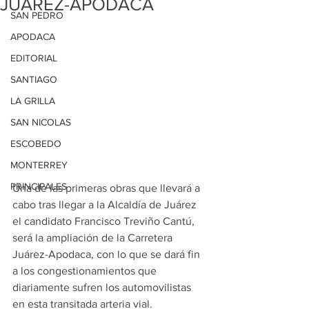
JUÁREZ-APODACA
SAN PEDRO
APODACA
EDITORIAL
SANTIAGO
LA GRILLA
SAN NICOLAS
ESCOBEDO
MONTERREY
PRINCIPALES
Una de las primeras obras que llevará a 
cabo tras llegar a la Alcaldía de Juárez 
el candidato Francisco Treviño Cantú, 
será la ampliación de la Carretera 
Juárez-Apodaca, con lo que se dará fin 
a los congestionamientos que 
diariamente sufren los automovilistas 
en esta transitada arteria vial.