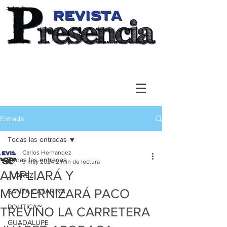
Entrada
Todas las entradas
Carlos Hernandez
Todas las entradas
3 may 2024
2 min de lectura
AMPLIARÁ Y
JUAREZ
MODERNIZARÁ PACO
SANTA CATARINA
POLITICA
TREVIÑO LA CARRETERA
GUADALUPE