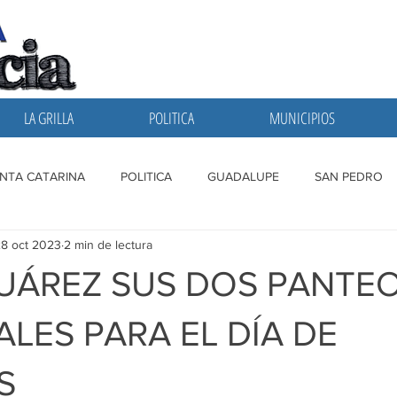
LA GRILLA
POLITICA
MUNICIPIOS
NTA CATARINA
POLITICA
GUADALUPE
SAN PEDRO
8 oct 2023
2 min de lectura
A GRILLA
SAN NICOLAS
ESCOBEDO
MONTERREY
JUÁREZ SUS DOS PANTE
ALES PARA EL DÍA DE
S