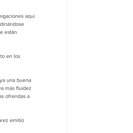
migaciones aquí 
rdinándose 
e están 
to en los 
aya una buena 
a más fluidez 
as ofrendas a 
árez emitió 