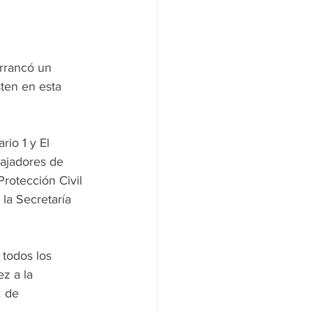
rrancó un 
ten en esta 
io 1 y El 
bajadores de 
Protección Civil 
 la Secretaría 
todos los 
z a la 
2 de 