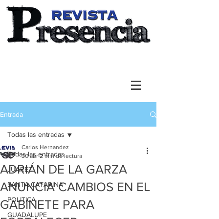
Entrada
Todas las entradas
Carlos Hernandez
Todas las entradas
30 abr
2 min de lectura
ADRIÁN DE LA GARZA
JUAREZ
ANUNCIA CAMBIOS EN EL
SANTA CATARINA
POLITICA
GABINETE PARA
GUADALUPE