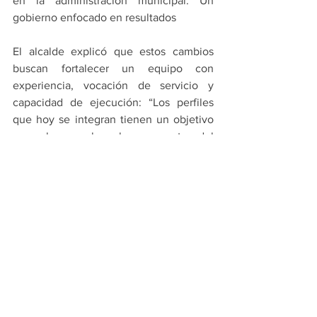
en la administración municipal. Un 
gobierno enfocado en resultados
El alcalde explicó que estos cambios 
buscan fortalecer un equipo con 
experiencia, vocación de servicio y 
capacidad de ejecución: “Los perfiles 
que hoy se integran tienen un objetivo 
muy claro: acelerar las respuestas del 
gobierno, fortalecer los programas y 
garantizar que cada área esté enfocada 
en resolver.”
Asimismo, reiteró que su administración 
está enfocada en responder con 
acciones concretas a las demandas 
ciudadanas: “En Monterrey, todos 
estamos obligados a dar resultados. 
Gobernar bien es devolverle a la gente 