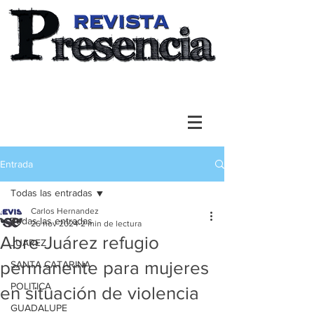
Entrada
Todas las entradas
Carlos Hernandez
Todas las entradas
26 nov 2024
2 min de lectura
Abre Juárez refugio
JUAREZ
permanente para mujeres
SANTA CATARINA
POLITICA
en situación de violencia
GUADALUPE