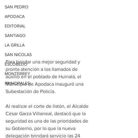
SAN PEDRO
APODACA
EDITORIAL
SANTIAGO
LA GRILLA
SAN NICOLAS
Para brindar una mejor seguridad y 
ESCOBEDO
pronta atención a los llamados de 
MONTERREY
auxilio en el poblado de Huinalá, el 
PRINCIPALES
Municipio de Apodaca inauguró una 
Subestación de Policía.
Al realizar el corte de listón, el Alcalde 
César Garza Villarreal, destacó que la 
seguridad es una de las prioridades de 
su Gobierno, por lo que la nueva 
delegación brindará servicio las 24 