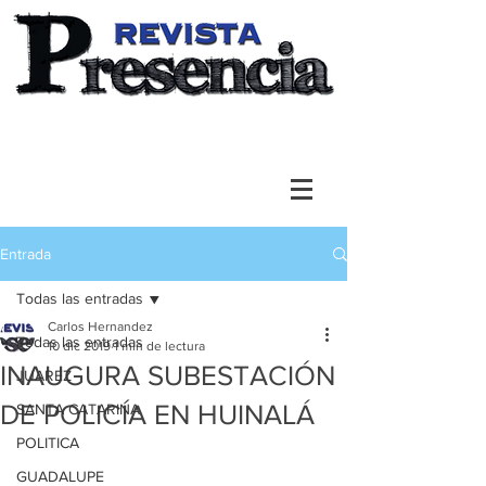
Entrada
Todas las entradas
Carlos Hernandez
Todas las entradas
10 dic 2019
1 min de lectura
INAUGURA SUBESTACIÓN
JUAREZ
DE POLICÍA EN HUINALÁ
SANTA CATARINA
POLITICA
GUADALUPE