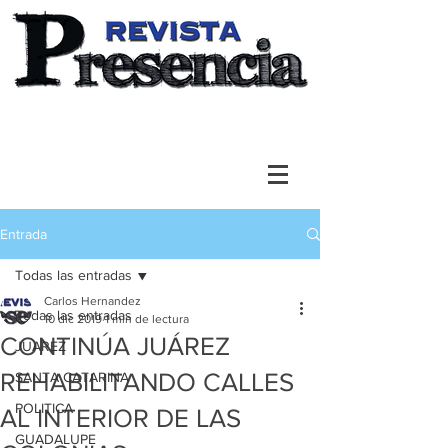
Entrada
Todas las entradas
Carlos Hernandez
Todas las entradas
10 dic 2019
1 min de lectura
CONTINÚA JUÁREZ
JUAREZ
REHABILITANDO CALLES
SANTA CATARINA
POLITICA
AL INTERIOR DE LAS
GUADALUPE