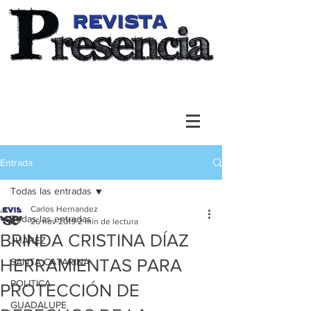
Entrada
Todas las entradas
Carlos Hernandez
Todas las entradas
26 nov 2019
2 min de lectura
BRINDA CRISTINA DÍAZ
JUAREZ
HERRAMIENTAS PARA
SANTA CATARINA
POLITICA
PROTECCIÓN DE
GUADALUPE