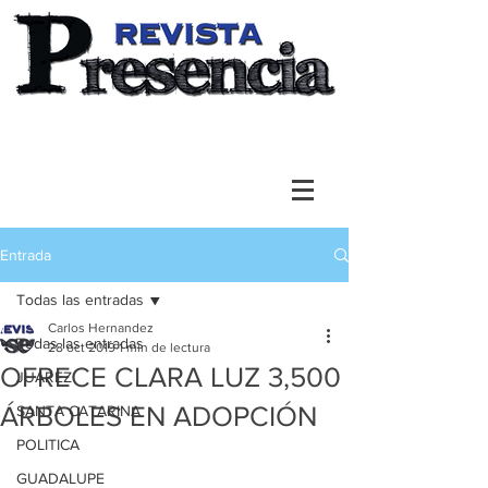
Entrada
Todas las entradas
Carlos Hernandez
Todas las entradas
28 oct 2019
1 min de lectura
OFRECE CLARA LUZ 3,500
JUAREZ
ÁRBOLES EN ADOPCIÓN
SANTA CATARINA
POLITICA
GUADALUPE