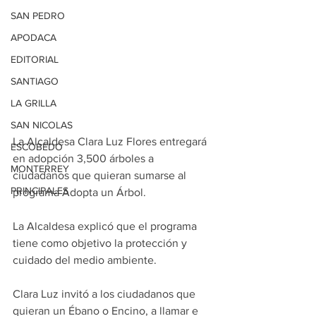
SAN PEDRO
APODACA
EDITORIAL
SANTIAGO
LA GRILLA
SAN NICOLAS
La Alcaldesa Clara Luz Flores entregará 
ESCOBEDO
en adopción 3,500 árboles a 
MONTERREY
ciudadanos que quieran sumarse al 
PRINCIPALES
programa Adopta un Árbol.
La Alcaldesa explicó que el programa 
tiene como objetivo la protección y 
cuidado del medio ambiente.
Clara Luz invitó a los ciudadanos que 
quieran un Ébano o Encino, a llamar e 