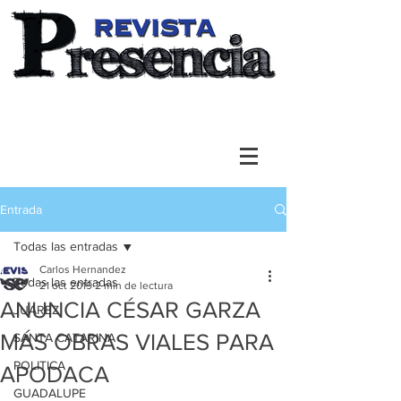
Entrada
Todas las entradas
Carlos Hernandez
Todas las entradas
21 oct 2019
2 min de lectura
ANUNCIA CÉSAR GARZA
JUAREZ
MÁS OBRAS VIALES PARA
SANTA CATARINA
POLITICA
APODACA
GUADALUPE