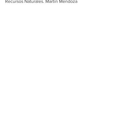
Recursos Naturales, Martín Mendoza 
Lozano; el Gerente de Acopio de Alen, 
Aubin Ramos Lozano y el Gerente de 
Responsabilidad Social y Fundación 
Alen, Diego Andrés Borrego. 
#PRINCIPALES
ESCOBEDO
Ver todo
Entradas recientes