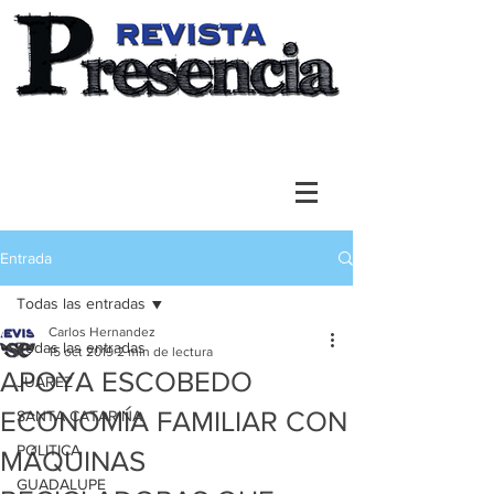
Entrada
Todas las entradas
Carlos Hernandez
Todas las entradas
15 oct 2019
2 min de lectura
APOYA ESCOBEDO
JUAREZ
ECONOMÍA FAMILIAR CON
SANTA CATARINA
POLITICA
MÁQUINAS
GUADALUPE