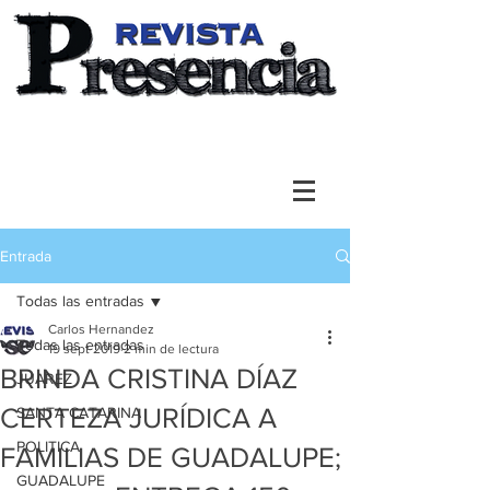
Entrada
Todas las entradas
Carlos Hernandez
Todas las entradas
19 sept 2019
2 min de lectura
BRINDA CRISTINA DÍAZ
JUAREZ
CERTEZA JURÍDICA A
SANTA CATARINA
POLITICA
FAMILIAS DE GUADALUPE;
GUADALUPE