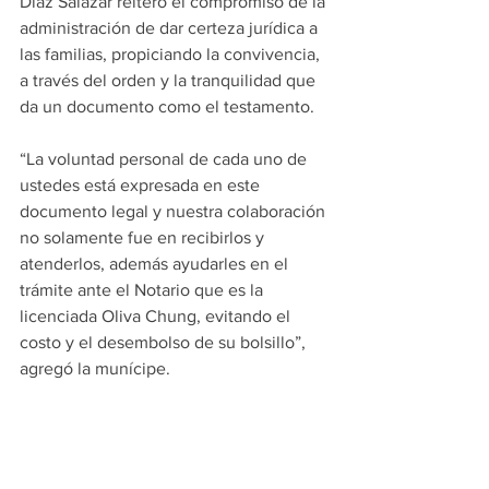
Díaz Salazar reiteró el compromiso de la 
administración de dar certeza jurídica a 
las familias, propiciando la convivencia, 
a través del orden y la tranquilidad que 
da un documento como el testamento.
“La voluntad personal de cada uno de 
ustedes está expresada en este 
documento legal y nuestra colaboración 
no solamente fue en recibirlos y 
atenderlos, además ayudarles en el 
trámite ante el Notario que es la 
licenciada Oliva Chung, evitando el 
costo y el desembolso de su bolsillo”, 
agregó la munícipe.
El costo  de un testamento es de 3 mil 
500 a 4 mil pesos, pero a través de este 
programa que impulsa el Gobierno 