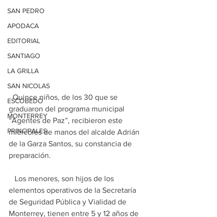
SAN PEDRO
APODACA
EDITORIAL
SANTIAGO
LA GRILLA
SAN NICOLAS
  Quince niños, de los 30 que se 
ESCOBEDO
graduaron del programa municipal 
MONTERREY
“Agentes de Paz”, recibieron este 
PRINCIPALES
miércoles de manos del alcalde Adrián 
de la Garza Santos, su constancia de 
preparación.
   Los menores, son hijos de los 
elementos operativos de la Secretaría 
de Seguridad Pública y Vialidad de 
Monterrey, tienen entre 5 y 12 años de 