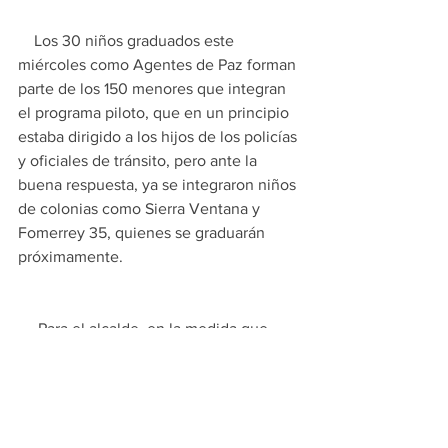
    Los 30 niños graduados este 
miércoles como Agentes de Paz forman 
parte de los 150 menores que integran 
el programa piloto, que en un principio 
estaba dirigido a los hijos de los policías 
y oficiales de tránsito, pero ante la 
buena respuesta, ya se integraron niños 
de colonias como Sierra Ventana y 
Fomerrey 35, quienes se graduarán 
próximamente.
     Para el alcalde, en la medida que 
programas como el de Agentes de Paz 
pueda multiplicarse, se podrán contar 
con más espacios para que la población 
viva en mejores condiciones y se 