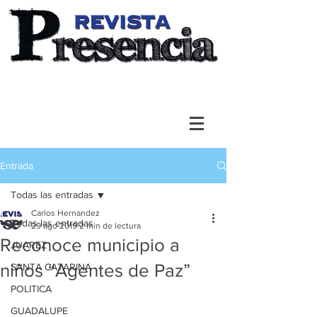
Entrada
Todas las entradas
Carlos Hernandez
Todas las entradas
29 ago 2019
2 min de lectura
Reconoce municipio a
JUAREZ
niños “Agentes de Paz”
SANTA CATARINA
POLITICA
GUADALUPE