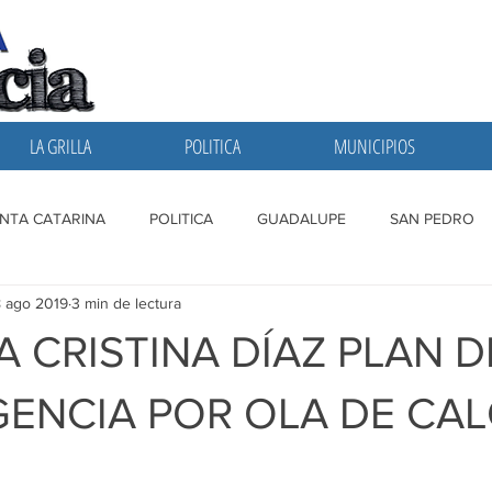
LA GRILLA
POLITICA
MUNICIPIOS
NTA CATARINA
POLITICA
GUADALUPE
SAN PEDRO
 ago 2019
3 min de lectura
A GRILLA
SAN NICOLAS
ESCOBEDO
MONTERREY
A CRISTINA DÍAZ PLAN D
ENCIA POR OLA DE CA