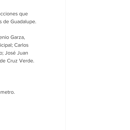
acciones que 
ias de Guadalupe.
enio Garza, 
cipal; Carlos 
o; José Juan 
 de Cruz Verde.
 metro.