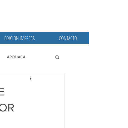
EDICION IMPRESA
CONTACTO
APODACA
PRINCIPALES
E
LOR