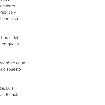
amiento   
Pública y 
tiene a su 
 horas del 
s en que la 
tecerá de agua 
an dispuesto 
za, Luis 
an Rafael, 