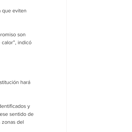
 que eviten 
promiso son 
calor”, indicó 
titución hará 
entificados y 
 ese sentido de 
s zonas del 