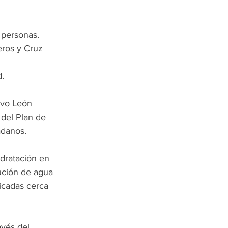
 personas.
eros y Cruz 
d.
evo León 
 del Plan de 
adanos.
idratación en 
bución de agua 
icadas cerca 
vés del 