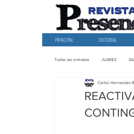
PRINCIPAL
EDITORIAL
Todas las entradas
JUAREZ
SA
Carlos Hernandez
8
EDITORIAL
SANTIAGO
L
REACTIV
CONTING