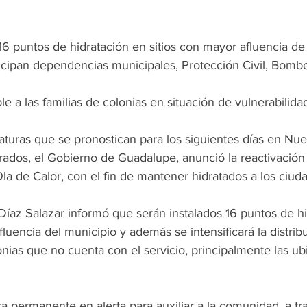
16 puntos de hidratación en sitios con mayor afluencia de
ticipan dependencias municipales, Protección Civil, Bomb
le a las familias de colonias en situación de vulnerabilida
raturas que se pronostican para los siguientes días en Nu
rados, el Gobierno de Guadalupe, anunció la reactivación
la de Calor, con el fin de mantener hidratados a los ciud
 Díaz Salazar informó que serán instalados 16 puntos de h
luencia del municipio y además se intensificará la distri
onias que no cuenta con el servicio, principalmente las ub
 permanente en alerta para auxiliar a la comunidad, a tra