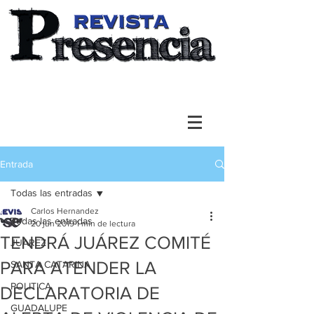
Entrada
Todas las entradas
Carlos Hernandez
Todas las entradas
20 jun 2019
1 min de lectura
TENDRÁ JUÁREZ COMITÉ
JUAREZ
PARA ATENDER LA
SANTA CATARINA
POLITICA
DECLARATORIA DE
GUADALUPE