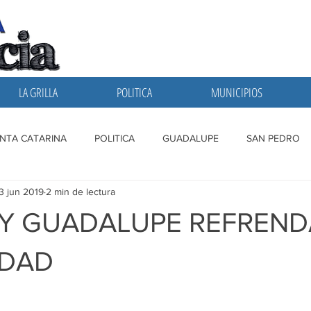
LA GRILLA
POLITICA
MUNICIPIOS
NTA CATARINA
POLITICA
GUADALUPE
SAN PEDRO
3 jun 2019
2 min de lectura
A GRILLA
SAN NICOLAS
ESCOBEDO
MONTERREY
Y GUADALUPE REFREN
DAD