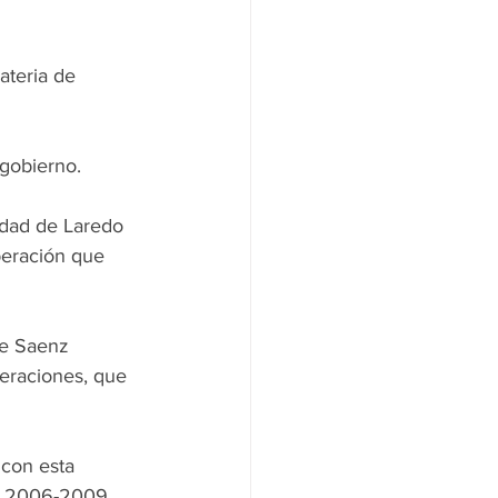
teria de 
 gobierno.
dad de Laredo 
peración que 
te Saenz 
eraciones, que 
con esta 
al 2006-2009, 