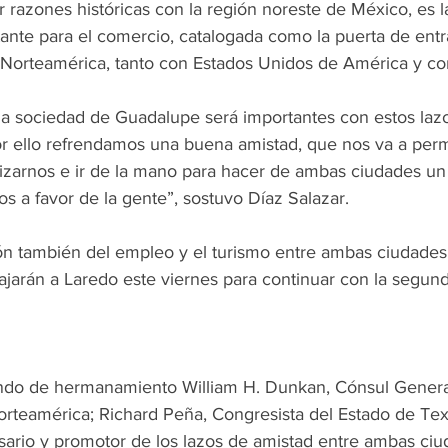
 razones históricas con la región noreste de México, es l
ante para el comercio, catalogada como la puerta de entr
 Norteamérica, tanto con Estados Unidos de América y c
 la sociedad de Guadalupe será importantes con estos laz
r ello refrendamos una buena amistad, que nos va a permi
alizarnos e ir de la mano para hacer de ambas ciudades un
os a favor de la gente”, sostuvo Díaz Salazar.
n también del empleo y el turismo entre ambas ciudades, 
viajarán a Laredo este viernes para continuar con la segun
endo de hermanamiento William H. Dunkan, Cónsul General
rteamérica; Richard Peña, Congresista del Estado de Tex
ario y promotor de los lazos de amistad entre ambas ciu