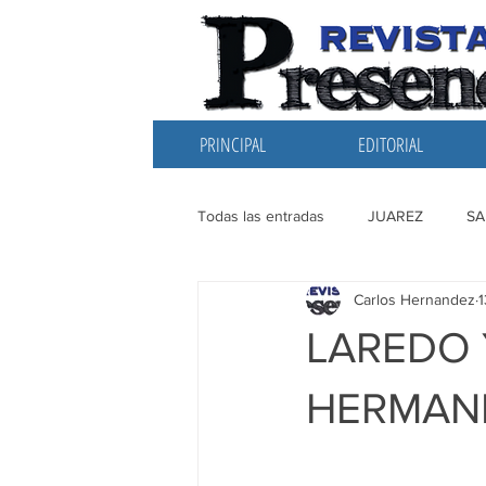
PRINCIPAL
EDITORIAL
Todas las entradas
JUAREZ
SA
Carlos Hernandez
1
EDITORIAL
SANTIAGO
L
LAREDO 
HERMAN