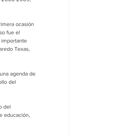
imera ocasión 
o fue el 
importante 
aredo Texas, 
o una agenda de 
llo del 
o del 
e educación, 