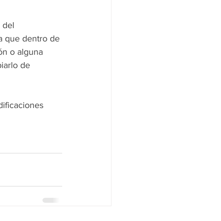
 del 
ra que dentro de 
ón o alguna 
iarlo de 
ificaciones 