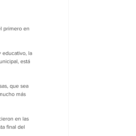
l primero en 
 educativo, la 
nicipal, está 
as, que sea 
 mucho más 
ieron en las 
a final del 