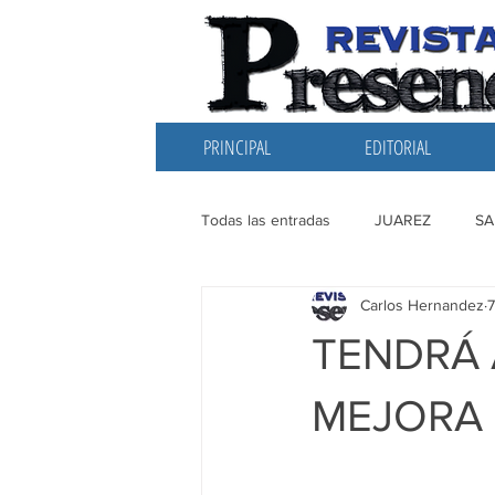
PRINCIPAL
EDITORIAL
Todas las entradas
JUAREZ
SA
Carlos Hernandez
7
EDITORIAL
SANTIAGO
L
TENDRÁ
MEJORA