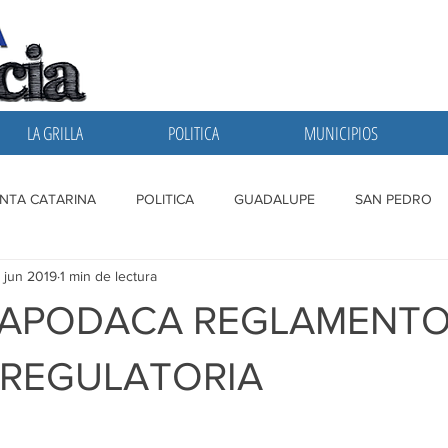
LA GRILLA
POLITICA
MUNICIPIOS
NTA CATARINA
POLITICA
GUADALUPE
SAN PEDRO
 jun 2019
1 min de lectura
A GRILLA
SAN NICOLAS
ESCOBEDO
MONTERREY
 APODACA REGLAMENTO
 REGULATORIA