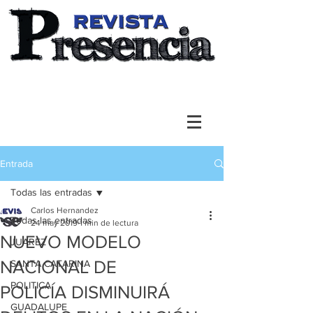
Entrada
Todas las entradas
Carlos Hernandez
Todas las entradas
24 may 2019
1 min de lectura
NUEVO MODELO
JUAREZ
NACIONAL DE
SANTA CATARINA
POLITICA
POLICÍA DISMINUIRÁ
GUADALUPE