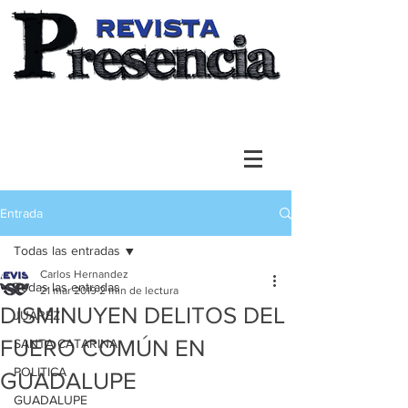
Entrada
Todas las entradas
Carlos Hernandez
Todas las entradas
21 mar 2019
2 min de lectura
DISMINUYEN DELITOS DEL
JUAREZ
FUERO COMÚN EN
SANTA CATARINA
POLITICA
GUADALUPE
GUADALUPE