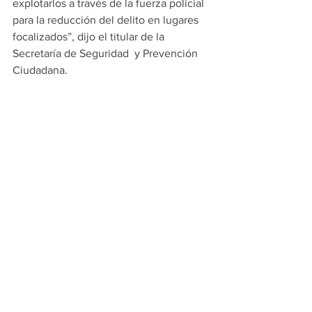
explotarlos a través de la fuerza policial 
para la reducción del delito en lugares 
focalizados”, dijo el titular de la 
Secretaría de Seguridad  y Prevención 
Ciudadana.
El compromiso de la alcaldesa Cristina 
Díaz en el tema de seguridad es realizar 
un trabajo permanente en el combate a 
la inseguridad, disminuyendo los delitos 
del fuero común. 
#PRINCIPALES
GUADALUPE