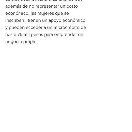
además de no representar un costo 
económico, las mujeres que se 
inscriben   tienen un apoyo económico 
y pueden acceder a un microcrédito de 
hasta 75 mil pesos para emprender un 
negocio propio.
“Quiero decirles que no están solas, 
cuentan con nosotros. Hacemos un 
equipo todas las mujeres de Guadalupe 
por nuestras familias porque este es el 
mayor compromiso que tenemos las 
mujeres: nuestra familia y salir adelante, 
y nuestro compromiso como gobierno 
municipal son ustedes, las mujeres y 
sus hijos”, añadió la Edil municipal.