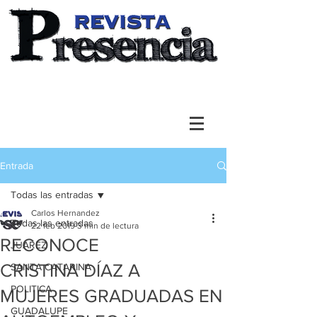
Entrada
Todas las entradas
Carlos Hernandez
Todas las entradas
22 feb 2019
3 min de lectura
RECONOCE
JUAREZ
CRISTINA DÍAZ A
SANTA CATARINA
POLITICA
MUJERES GRADUADAS EN
GUADALUPE