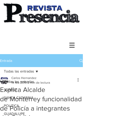
Entrada
Todas las entradas
Carlos Hernandez
Todas las entradas
14 feb 2019
2 min de lectura
Explica Alcalde
JUAREZ
de Monterrey funcionalidad
SANTA CATARINA
POLITICA
de Policía a integrantes
GUADALUPE