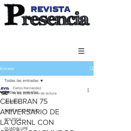
Entrada
Todas las entradas
Carlos Hernandez
Todas las entradas
14 feb 2019
3 min de lectura
CELEBRAN 75
JUAREZ
ANIVERSARIO DE
SANTA CATARINA
POLITICA
LA UGRNL CON
GUADALUPE