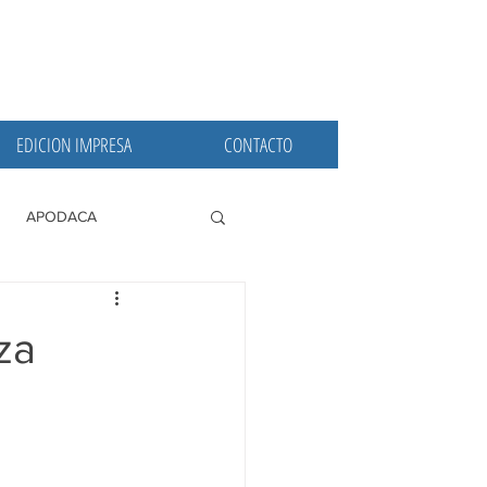
EDICION IMPRESA
CONTACTO
APODACA
PRINCIPALES
za