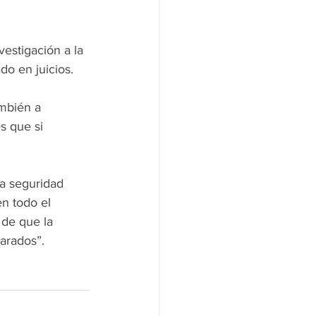
do en juicios.
s que si 
en todo el 
 de que la 
arados”. 