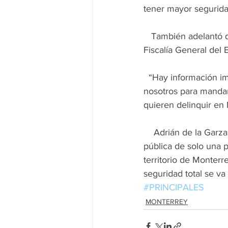
tener mayor segurida
   También adelantó que el sistema que ya opera, ha apoyado en labores de investigación a la 
Fiscalía General del 
  “Hay información importante que le ha servido a la fiscalía y esto nos sirve también a 
nosotros para mandar
quieren delinquir en 
    Adrián de la Garza recordó que a pesar de que Monterrey tiene a su cargo la seguridad 
pública de solo una p
territorio de Monterr
seguridad total se v
#PRINCIPALES
MONTERREY