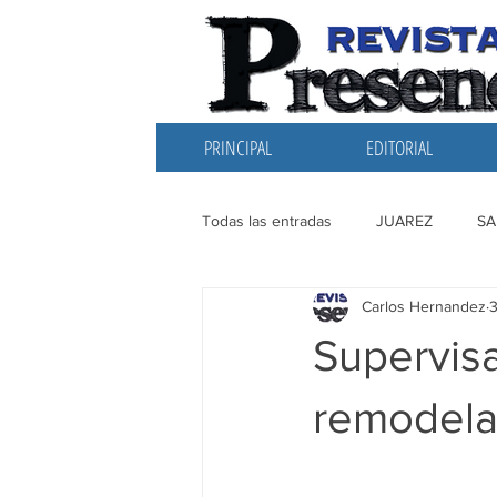
PRINCIPAL
EDITORIAL
Todas las entradas
JUAREZ
SA
Carlos Hernandez
3
EDITORIAL
SANTIAGO
L
Supervisa
remodela