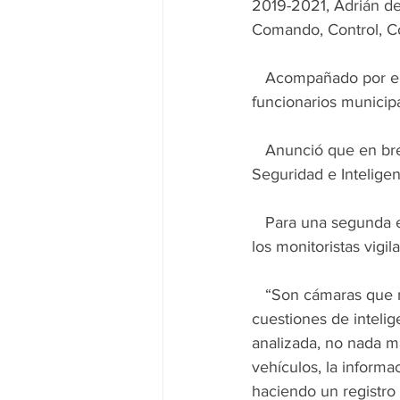
2019-2021, Adrián de
Comando, Control, Co
   Acompañado por el Secretario de Seguridad Pública y Vialidad, Eduardo Sánchez Quiroz y 
funcionarios municipa
   Anunció que en breve será inaugurado para funcionar como sede del Sistema de 
Seguridad e Inteligen
   Para una segunda etapa anunció que duplicará el número de cámaras a través de las cuales 
los monitoristas vigil
   “Son cámaras que no son de monitoreo nada más, las estamos usando para desarrollar 
cuestiones de inteli
analizada, no nada má
vehículos, la informac
haciendo un registro