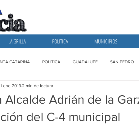
LA GRILLA
POLITICA
MUNICIPIOS
NTA CATARINA
POLITICA
GUADALUPE
SAN PEDRO
1 ene 2019
2 min de lectura
A GRILLA
SAN NICOLAS
ESCOBEDO
MONTERREY
 Alcalde Adrián de la Gar
ción del C-4 municipal