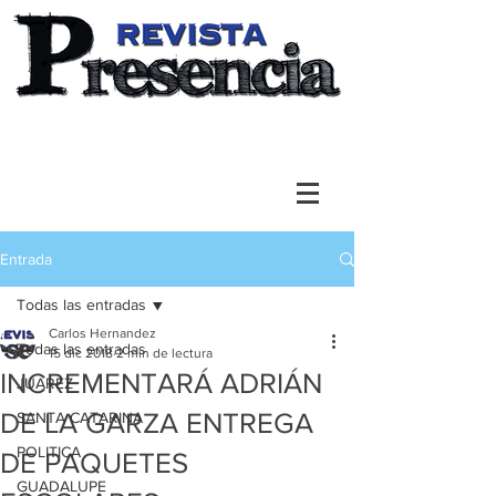
Entrada
Todas las entradas
Carlos Hernandez
Todas las entradas
15 dic 2018
2 min de lectura
INCREMENTARÁ ADRIÁN
JUAREZ
DE LA GARZA ENTREGA
SANTA CATARINA
POLITICA
DE PAQUETES
GUADALUPE