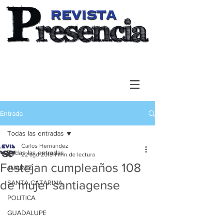
Entrada
Todas las entradas
Carlos Hernandez
Todas las entradas
22 ago 2018
1 min de lectura
Festejan cumpleaños 108
JUAREZ
de mujer santiagense
SANTA CATARINA
POLITICA
GUADALUPE