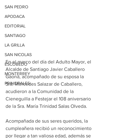
SAN PEDRO
APODACA
EDITORIAL
SANTIAGO
LA GRILLA
SAN NICOLAS
En el marco del día del Adulto Mayor, el 
ESCOBEDO
Alcalde de Santiago Javier Caballero 
MONTERREY
Gaona, acompañado de su esposa la 
PRINCIPALES
Sra. Mercedes Salazar de Caballero, 
acudieron a la Comunidad de la 
Cieneguilla a Festejar el 108 aniversario 
de la Sra. María Trinidad Salas Olveda.
Acompañada de sus seres queridos, la 
cumpleañera recibió un reconocimiento 
por llegar a tan valiosa edad, además se 