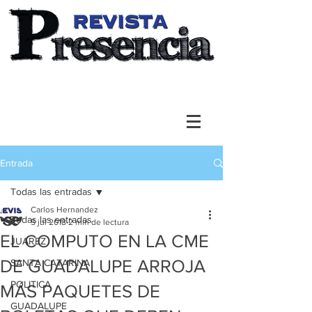
Entrada
Todas las entradas
Carlos Hernandez
Todas las entradas
5 jul 2018
2 min de lectura
EL COMPUTO EN LA CME
JUAREZ
DE GUADALUPE ARROJA
SANTA CATARINA
POLITICA
MÁS PAQUETES DE
GUADALUPE