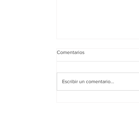
Comentarios
Escribir un comentario...
Inaugura Félix primer
Corredor Verde en Juárez