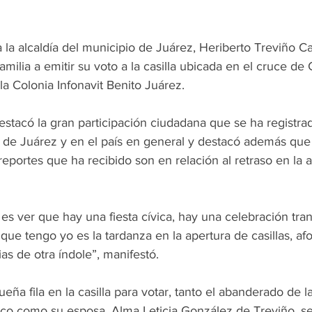
a la alcaldía del municipio de Juárez, Heriberto Treviño C
ilia a emitir su voto a la casilla ubicada en el cruce de
la Colonia Infonavit Benito Juárez.
 destacó la gran participación ciudadana que se ha registra
o de Juárez y en el país en general y destacó además que 
portes que ha recibido son en relación al retraso en la a
s ver que hay una fiesta cívica, hay una celebración tran
 que tengo yo es la tardanza en la apertura de casillas, a
s de otra índole”, manifestó.
eña fila en la casilla para votar, tanto el abanderado de la
o como su esposa, Alma Leticia González de Treviño, se 