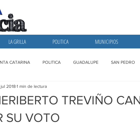
LA GRILLA
POLITICA
MUNICIPIOS
NTA CATARINA
POLITICA
GUADALUPE
SAN PEDRO
 jul 2018
1 min de lectura
A GRILLA
SAN NICOLAS
ESCOBEDO
MONTERREY
ERIBERTO TREVIÑO CA
R SU VOTO