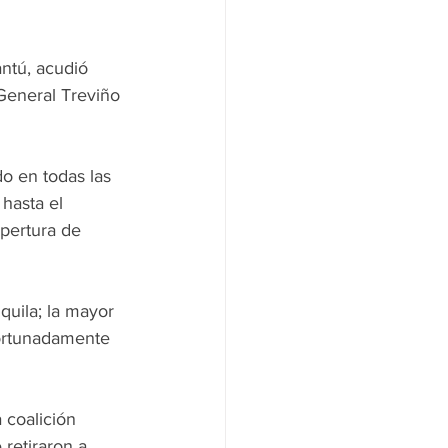
antú, acudió 
 General Treviño 
do en todas las 
hasta el 
pertura de 
quila; la mayor 
fortunadamente 
 coalición 
retiraron a 