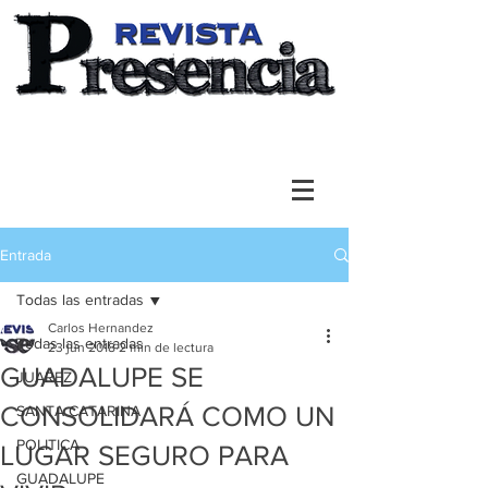
Entrada
Todas las entradas
Carlos Hernandez
Todas las entradas
23 jun 2018
2 min de lectura
GUADALUPE SE
JUAREZ
CONSOLIDARÁ COMO UN
SANTA CATARINA
POLITICA
LUGAR SEGURO PARA
GUADALUPE