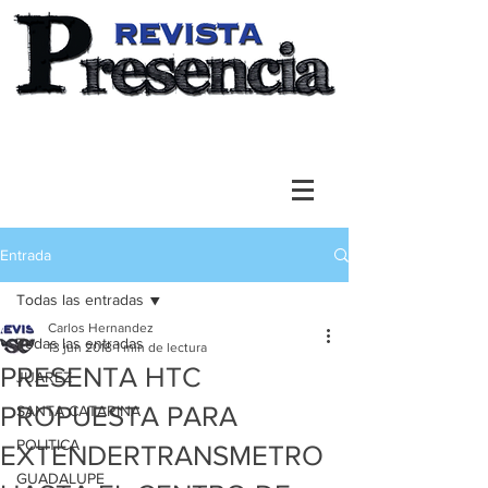
Entrada
Todas las entradas
Carlos Hernandez
Todas las entradas
13 jun 2018
1 min de lectura
PRESENTA HTC
JUAREZ
PROPUESTA PARA
SANTA CATARINA
POLITICA
EXTENDERTRANSMETRO
GUADALUPE