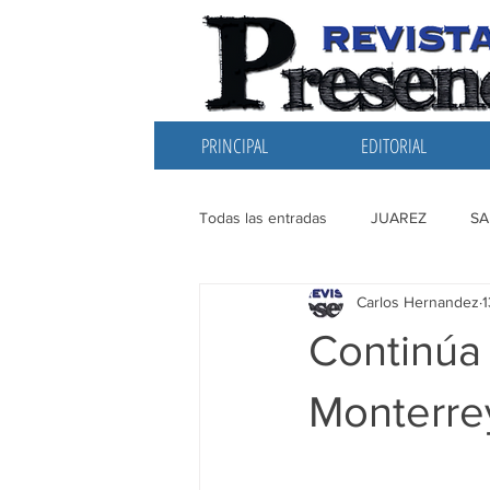
PRINCIPAL
EDITORIAL
Todas las entradas
JUAREZ
SA
Carlos Hernandez
1
EDITORIAL
SANTIAGO
L
Continúa 
Monterre