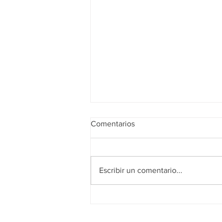
Comentarios
Escribir un comentario...
Supervisa Marcelo Segovia
rehabilitación de parques y
plazas