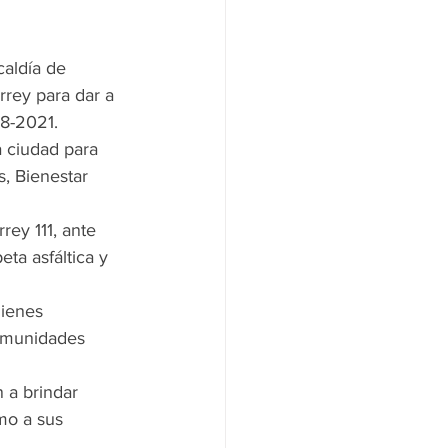
caldía de 
rrey para dar a 
18-2021.
a ciudad para 
, Bienestar 
ey 111, ante 
ta asfáltica y 
uienes 
comunidades 
 a brindar 
mo a sus 