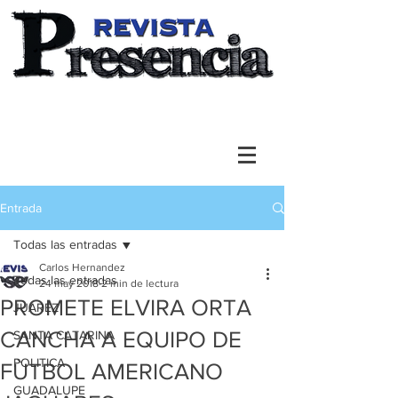
Entrada
Todas las entradas
Carlos Hernandez
Todas las entradas
24 may 2018
2 min de lectura
PROMETE ELVIRA ORTA
JUAREZ
CANCHA A EQUIPO DE
SANTA CATARINA
POLITICA
FÙTBOL AMERICANO
GUADALUPE