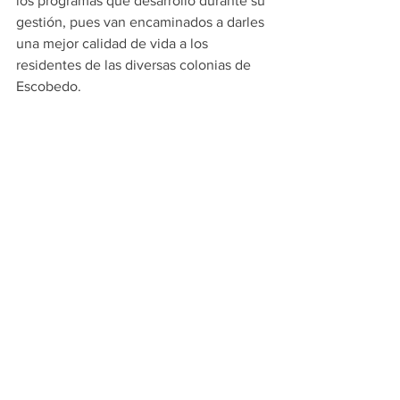
los programas que desarrolló durante su 
gestión, pues van encaminados a darles 
una mejor calidad de vida a los 
residentes de las diversas colonias de 
Escobedo. 
ESCOBEDO
Ver todo
Entradas recientes