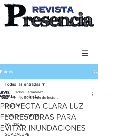
Entrada
Todas las entradas
Carlos Hernandez
Todas las entradas
6 may 2018
1 min de lectura
PROYECTA CLARA LUZ
JUAREZ
FLORESOBRAS PARA
SANTA CATARINA
POLITICA
EVITAR INUNDACIONES
GUADALUPE