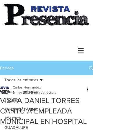
Entrada
Todas las entradas
Carlos Hernandez
Todas las entradas
3 may 2018
2 min de lectura
VISITA DANIEL TORRES
JUAREZ
CANTÚ A EMPLEADA
SANTA CATARINA
POLITICA
MUNICIPAL EN HOSPITAL
GUADALUPE